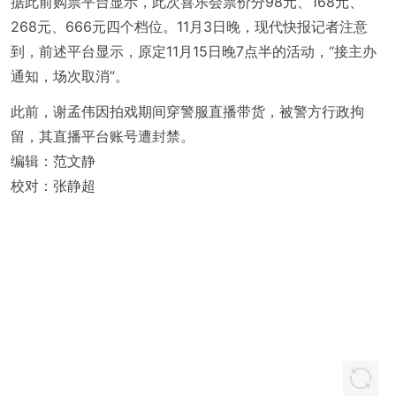
据此前购票平台显示，此次喜乐会票价分98元、168元、
268元、666元四个档位。11月3日晚，现代快报记者注意
到，前述平台显示，原定11月15日晚7点半的活动，“接主办
通知，场次取消”。
此前，谢孟伟因拍戏期间穿警服直播带货，被警方行政拘
留，其直播平台账号遭封禁。
编辑：
范文静
校对：
张静超