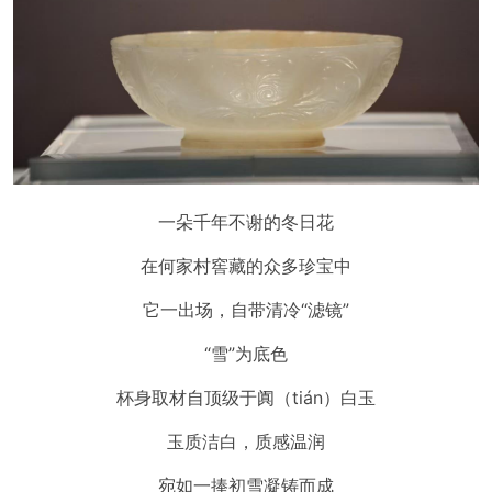
一朵千年不谢的冬日花
在何家村窖藏的众多珍宝中
它一出场，自带清冷“滤镜”
“雪”为底色
杯身取材自顶级于阗（tián）白玉
玉质洁白，质感温润
宛如一捧初雪凝铸而成