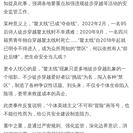
知提及此事，强调各地要重点加强违规徒步穿越等活动的安
全监管工作。
某种意义上，“鳌太线”已成“夺命线”。2022年2月，一名95
后诗人徒步穿越鳌太线时不幸遇难；2020年9月，一名四川
籍男青年独自穿越鳌太线时死亡……“鳌太线”自2018年起就
已明令不得进入，成为众所周知的“禁区”，何以依然有人“前
赴后继”，把生命安全当儿戏？
更令人忧心的是，“鳌太线”现象只是多地徒步穿越乱象的一
个缩影。不少徒步穿越爱好者以“挑战”为名，闯入各种“禁
区”，制造了各种争议性话题。到头来，不仅令个体生命陷入
险境，更带来救援成本的高企。
此类事件反复说明，“个体英雄主义”不可和“冒险”画等号，也
不能任性而为，给公共安全建设制造阻力。
重中之重，是通过严密规则、强化监管，深化边界意识，消