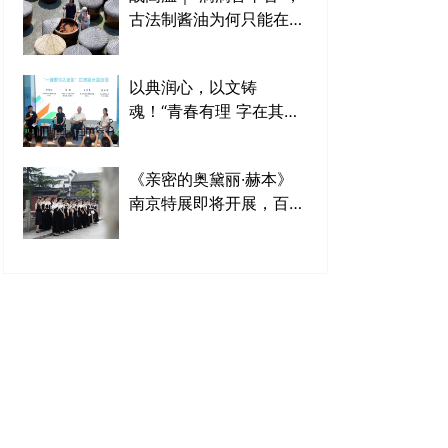
古法制酱油为何只能在三
伏天做？
以典润心，以文铸
魂！“青春有理 字在其
中”网络大思政课开讲
《亲密的奥黛丽·赫本》
南京特展即将开展，百
名“小黑裙”巡游秦淮开启
预热