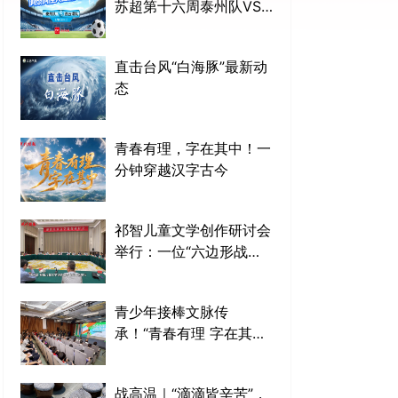
苏超第十六周泰州队VS
连云港队
直击台风“白海豚”最新动
态
青春有理，字在其中！一
分钟穿越汉字古今
祁智儿童文学创作研讨会
举行：一位“六边形战
士”的三十年奔跑
青少年接棒文脉传
承！“青春有理 字在其
中”网络大思政课启动
战高温｜“滴滴皆辛苦”，