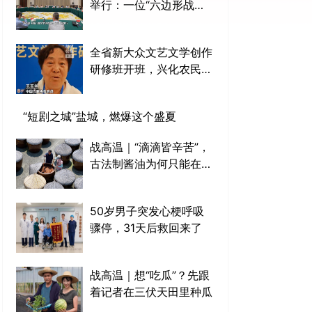
举行：一位“六边形战
士”的三十年奔跑
全省新大众文艺文学创作
研修班开班，兴化农民王
玉兰“请假”不带娃赶来学
习
“短剧之城”盐城，燃爆这个盛夏
战高温｜“滴滴皆辛苦”，
古法制酱油为何只能在三
伏天做？
50岁男子突发心梗呼吸
骤停，31天后救回来了
战高温｜想“吃瓜”？先跟
着记者在三伏天田里种瓜