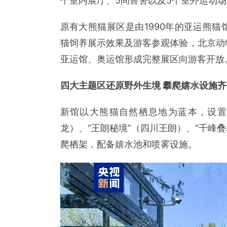
个室内展厅、5间兽舍以及5个室外运动
原有大熊猫展区是由1990年的亚运熊猫
猫饲养展示效果及游客参观体验，北京动物
亚运馆、奥运馆形成完整展区向游客开放
四大主题区还原野外生境 攀爬嬉水设施齐
新馆以大熊猫自然栖息地为蓝本，设置“
龙）、“王朗秘境”（四川王朗）、“千峰
爬栖架，配备嬉水池和喷雾设施。