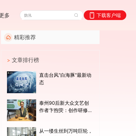
更多
下载客户端
精彩推荐
文章排行榜
>
直击台风“白海豚”最新动
态
泰州90后新大众文艺创
作者卞煦荧：创作研修班
聚齐“八仙”，草根凡人也
能各显神通
从一缕生丝到万吨巨轮，