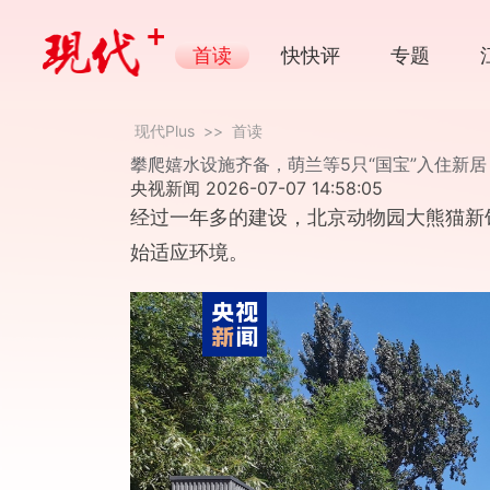
首读
快快评
专题
国际传播
快写人物
斯文
现代Plus
>>
首读
攀爬嬉水设施齐备，萌兰等5只“国宝”入住新居
央视新闻
2026-07-07 14:58:05
经过一年多的建设，北京动物园大熊猫新
始适应环境。