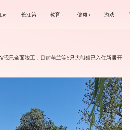
江苏
长江策
教育+
健康+
游戏
江苏
文脉
读品
光影
中国大运河
馆现已全面竣工，目前萌兰等5只大熊猫已入住新居开