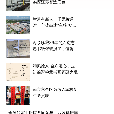
实探江苏智造底色
智造有新人｜千梁筑通
途，宁盐高速“主粮仓”收
官，智慧梁场是如何建成
的？
母亲珍藏36年的入党志
愿书纸张破损了，但誓言
依旧清晰可见
和风徐来 合欢澄心，走
进徐澄禅意书画圆融之境
南京六合区为考入军校新
生送贺联
全省12家中医院共同参与，八段锦进病