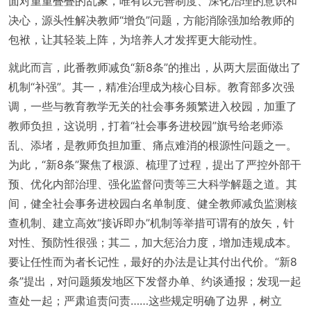
面对重重叠叠的乱象，唯有以完善制度、深化治理的意识和
决心，源头性解决教师“增负”问题，方能消除强加给教师的
包袱，让其轻装上阵，为培养人才发挥更大能动性。
就此而言，此番教师减负“新8条”的推出，从两大层面做出了
机制“补强”。其一，精准治理成为核心目标。教育部多次强
调，一些与教育教学无关的社会事务频繁进入校园，加重了
教师负担，这说明，打着“社会事务进校园”旗号给老师添
乱、添堵，是教师负担加重、痛点难消的根源性问题之一。
为此，“新8条”聚焦了根源、梳理了过程，提出了严控外部干
预、优化内部治理、强化监督问责等三大科学解题之道。其
间，健全社会事务进校园白名单制度、健全教师减负监测核
查机制、建立高效“接诉即办”机制等举措可谓有的放矢，针
对性、预防性很强；其二，加大惩治力度，增加违规成本。
要让任性而为者长记性，最好的办法是让其付出代价。“新8
条”提出，对问题频发地区下发督办单、约谈通报；发现一起
查处一起；严肃追责问责……这些规定明确了边界，树立