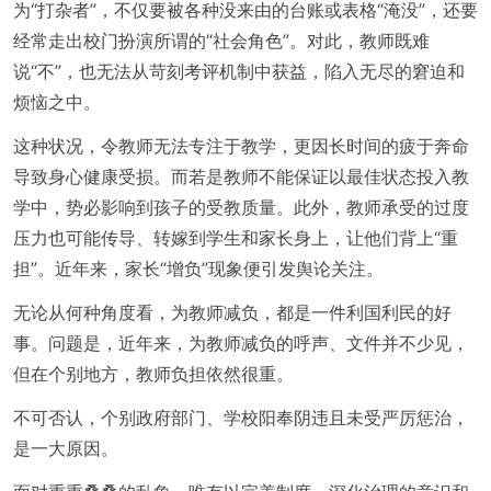
为“打杂者”，不仅要被各种没来由的台账或表格“淹没”，还要
经常走出校门扮演所谓的“社会角色”。对此，教师既难
说“不”，也无法从苛刻考评机制中获益，陷入无尽的窘迫和
烦恼之中。
这种状况，令教师无法专注于教学，更因长时间的疲于奔命
导致身心健康受损。而若是教师不能保证以最佳状态投入教
学中，势必影响到孩子的受教质量。此外，教师承受的过度
压力也可能传导、转嫁到学生和家长身上，让他们背上“重
担”。近年来，家长“增负”现象便引发舆论关注。
无论从何种角度看，为教师减负，都是一件利国利民的好
事。问题是，近年来，为教师减负的呼声、文件并不少见，
但在个别地方，教师负担依然很重。
不可否认，个别政府部门、学校阳奉阴违且未受严厉惩治，
是一大原因。