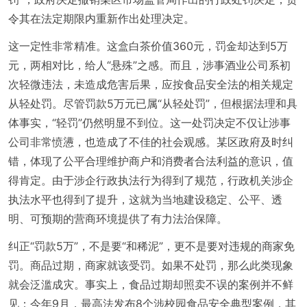
令其在法定期限内重新作出处理决定。
这一定性非常精准。这盒白茶价值360元，罚金却达到5万
元，两相对比，给人“悬殊”之感。而且，涉事酒业公司系初
次轻微违法，未造成危害后果，应按食品安全法的相关规定
从轻处罚。尽管罚款5万元已属“从轻处罚”，但根据法理和具
体事实，“轻罚”仍然明显不到位。这一处罚决定不仅让涉事
公司非常愤懑，也造成了不佳的社会观感。某区政府及时纠
错，体现了公平合理维护商户和消费者合法利益的意识，值
得肯定。由于涉企行政执法行为得到了规范，行政机关涉企
执法水平也得到了提升，这就为当地建设稳定、公平、透
明、可预期的营商环境提供了有力法治保障。
纠正“罚款5万”，不是要“和稀泥”，更不是要对违规的商家免
罚。商品过期，商家就该受罚。如果不处罚，那么此类现象
就会泛滥成灾。事实上，食品过期却照卖不误的案例并不鲜
见：今年9月，最高法发布8个涉校园食品安全典型案例，其