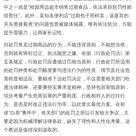
中之一就是“校园周边超市销售过期食品，依法承担惩罚性赔
偿责任”。此外，某知名便利店“过期包子照样卖，该废弃的
关东煮接着煮”的问题也曾被媒体揭露。唯有依法惩治，方能
提升震慑力，让商家长记性。
但处罚售卖过期商品的行为，不能违背原则，不能想当然，
否则就有矫枉过正、执法随意之嫌。依据《行政处罚法》第
五条规定，行政处罚应遵循过罚相当原则，行政处罚所适用
的处罚种类和处罚幅度要与违法行为的性质、情节及社会危
害程度相适应。要精准下达处罚决定，不仅需要相关部门吃
透法律精神，还要秉持实事求是精神，坚持包容审慎原则，
综合考量产生危害后果的严重程度、行政相对人的过往行
为、是否及时改正违法行为等，以此拿出最优方案。在前
述“白茶”事件中，有关部门的处罚之所以引发较大争议，主
要是因为机械理解法律条款，缺失了理性和人性化考量。这
个教训是值得深刻汲取的。