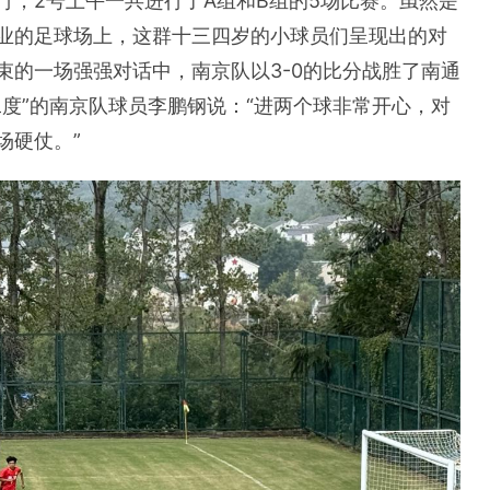
行，2号上午一共进行了A组和B组的5场比赛。虽然是
业的足球场上，这群十三四岁的小球员们呈现出的对
束的一场强强对话中，南京队以3-0的比分战胜了南通
度”的南京队球员李鹏钢说：“进两个球非常开心，对
场硬仗。”