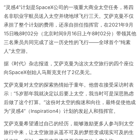
“灵感4”计划是SpaceX公司的一项重大商业太空任务，将四
名非职业宇航员送入太空并绕地球飞行三天。艾萨克曼不仅
承担了整个计划的费用，还亲自担任指挥官，在2021年9月
15日晚8时02分（北京时间9月16日上午8时02分）带领其他
三名乘员共同完成了这一历史性的飞行——全球首个“纯素
人”太空游。
据《时代》杂志报道，艾萨克曼为这次太空旅行的四个座位
向SpaceX创始人马斯克支付了2亿美元。
艾萨克曼对太空的探索热情始于童年。他曾在接受采访时表
示：“5岁那年我就决定以后要上太空，我当时可是深思熟虑
后做了这个打算。”这份对太空的痴迷和向往，最终促使他成
为“灵感4”（Inspiration4）计划的发起人和指挥官。
艾萨克曼希望通过自己的经历，能够激励更多人参与到太空
旅行中来，让太空旅游从遥不可及的梦想变成现实可及的生