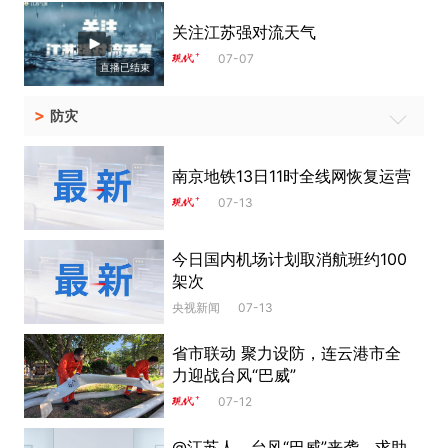
关注江苏强对流天气
07-07
直播已结束
>
防灾
南京地铁13日11时全线网恢复运营
07-13
今日国内机场计划取消航班约100
架次
央视新闻
07-13
省市联动 聚力设防，连云港市全
力迎战台风“巴威”
07-12
@江苏人，台风“巴威”来袭，求助