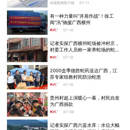
央视新闻客户端
07-11
有一种力量叫“并肩作战”！徐工
闻“汛”驰援广西横州
07-10
记者实探广西横州蛇场被冲村庄，
村委工作人员称一家养蛇场的蛇已
基本抓完
07-10
2000盒季德胜蛇药送达广西，江
苏专家组教村民防治蛇患
07-10
贵州村超上演暖心一幕，村民自发
为广西捐款
07-09
记者实探广西六蓝水库：水位大幅