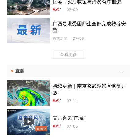
回落，灾后救援与清淤有序推进
07-09
广西贵港受困师生全部完成转移安
置
央视新闻
07-09
查看更多
>
直播
持续更新｜南京玄武湖景区恢复开
放
07-11
直击台风“巴威”
07-08
直播中