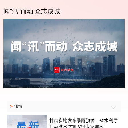
闻“汛”而动 众志成城
现代+
2026-07-07 19:29:51
>
汛情
甘肃多地发布暴雨预警，省水利厅
启动洪水防御Ⅳ级应急响应