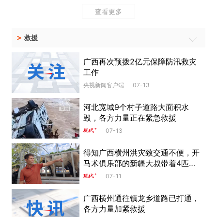
查看更多
>
救援
广西再次预拨2亿元保障防汛救灾
工作
央视新闻客户端
07-13
河北宽城9个村子道路大面积水
毁，各方力量正在紧急救援
07-13
得知广西横州洪灾致交通不便，开
马术俱乐部的新疆大叔带着4匹马
驰援
07-11
广西横州通往镇龙乡道路已打通，
各方力量加紧救援